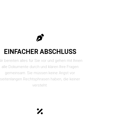
EINFACHER ABSCHLUSS
ir bereiten alles für Sie vor und gehen mit Ihnen
alle Dokumente durch und klären Ihre Fragen
gemeinsam. Sie müssen keine Angst vor
seitenlangen Rechtsphrasen haben, die keiner
versteht.