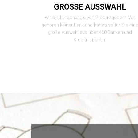
GROSSE AUSSWAHL
Wir sind unabhängig von Produktgebern. Wir
gehören keiner Bank und haben so für Sie ein
große Auswahl aus über 400 Banken und
Kreditinstituten.